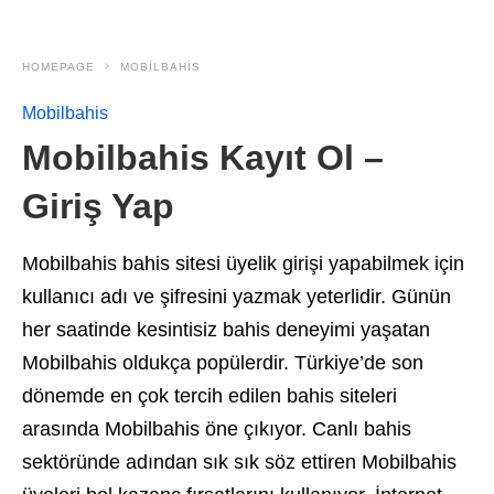
HOMEPAGE
MOBILBAHIS
Mobilbahis
Mobilbahis Kayıt Ol –
Giriş Yap
Mobilbahis bahis sitesi üyelik girişi yapabilmek için
kullanıcı adı ve şifresini yazmak yeterlidir. Günün
her saatinde kesintisiz bahis deneyimi yaşatan
Mobilbahis oldukça popülerdir. Türkiye’de son
dönemde en çok tercih edilen bahis siteleri
arasında Mobilbahis öne çıkıyor. Canlı bahis
sektöründe adından sık sık söz ettiren Mobilbahis