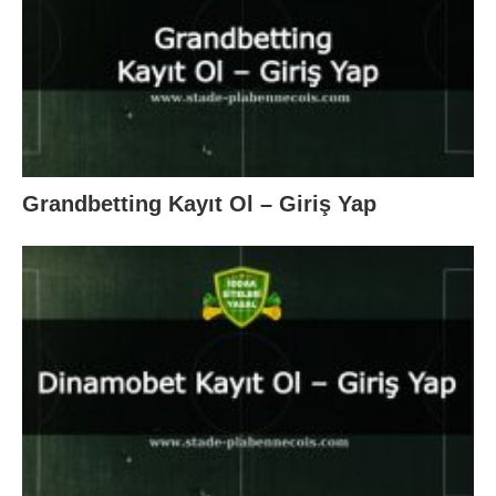
Grandbetting Kayıt Ol – Giriş Yap