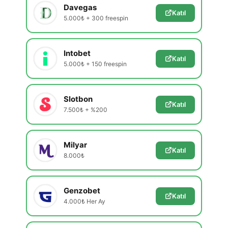
Davegas
Katıl
5.000₺ + 300 freespin
Intobet
Katıl
5.000₺ + 150 freespin
Slotbon
Katıl
7.500₺ + %200
Milyar
Katıl
8.000₺
Genzobet
Katıl
4.000₺ Her Ay