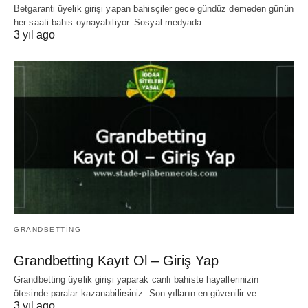
Betgaranti üyelik girişi yapan bahisçiler gece gündüz demeden günün
her saati bahis oynayabiliyor. Sosyal medyada…
3 yıl ago
GRANDBETTING
Grandbetting Kayıt Ol – Giriş Yap
Grandbetting üyelik girişi yaparak canlı bahiste hayallerinizin
ötesinde paralar kazanabilirsiniz. Son yılların en güvenilir ve…
3 yıl ago