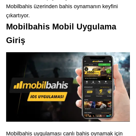
Mobilbahis üzerinden bahis oynamanın keyfini
çıkartıyor.
Mobilbahis Mobil Uygulama
Giriş
Mobilbahis uygulaması canlı bahis oynamak için