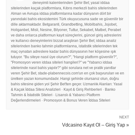
deneyimli kalemlerinden Şehir Bet; yasal iddaa
sitelerinden kaçak platformlara, Kıbrıs merkezli bahis sitelerinden
Alman ve Avrupa iddaa platformlarına kadar dünyanın dört bir
yanındaki bahis ekosistemini Türk okuyucusuna sade ve güvenilir bir
dille aktarmaktadır. Betgaranti, Grandbetting, Mobilbahis, Jojobet,
Holiganbet, Misli, Nesine, Bilyoner, Tuttur, Sekabet, Matbet, Perabet
ve daha onlarca platformun kayıt süreçlerini, güncel giriş adreslerini
ve kullanıcı deneyimlerini bizzat araştıran Şehir Bet; iddaa analiz
sitelerinden banko tahmin platformlarına, istatistik sitelerinden tek
maç oynatan adreslere kadar bahis dünyasının her köşesine ışık
tutuyor. "Bu siteye nasıl üye olurum?", "Hangi platform güvenilir?",
"Promosyon veren iddaa siteleri hangileri?" ve "Yabancı iddaa
sitelerinde nasıl bahis yapılır?" gibi sorulara net ve pratik yanıtlar
veren Şehir Bet, stade-plabennecois.com'un en çok başvurulan ve en
üretken yazarı konumundadır. Hangi şehirde olursanız olun, doğru
bahis sitesine giden yol Şehir Bet'ten geçer. Uzmanlık Alanları: Yasal
& Kaçak İddaa Sitesi Analizleri · Kayıt & Giriş Rehberleri · Banko
Tahmin & İstatistik Siteleri · Lisanslı & Yabancı Platform
Değerlendirmeleri · Promosyon & Bonus Veren İddaa Siteleri
NEXT
Vdcasino Kayıt Ol – Giriş Yap »