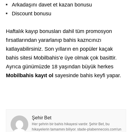
Arkadaşını davet et kazan bonusu
Discount bonusu
Haftalık kayıp bonusları dahil tüm promosyon
fırsatlarından yararlanıp bahis kazncınızı
katlayabilirsiniz. Son yılların en popüler kaçak
bahis sitesi Mobilbahis’e üye olmak çok basittir.
Ayrıca günümüzde 18 yaşından büyük herkes
Mobilbahis kayıt ol
sayesinde bahis keyfi yapar.
Şehir Bet
Her şehrin bir bahis hikayesi vardır. Şehir Bet, bu
hikayelerin tamamını biliyor. stade-plabennecois.com'un