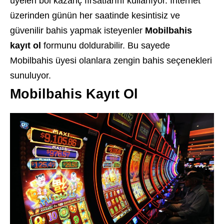
üyeleri bol kazanç fırsatlarını kullanıyor. İnternet
üzerinden günün her saatinde kesintisiz ve
güvenilir bahis yapmak isteyenler
Mobilbahis
kayıt ol
formunu doldurabilir. Bu sayede
Mobilbahis üyesi olanlara zengin bahis seçenekleri
sunuluyor.
Mobilbahis Kayıt Ol