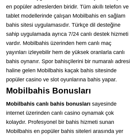
en popüler adreslerden biridir. Tüm akıllı telefon ve
tablet modellerinde çalışan Mobilbahis en sağlam
bahis sitesi uygulamasıdır. Türkçe dil desteğine
sahip uygulamada ayrıca 7/24 canlı destek hizmeti
vardır. Mobilbahis üzerinden hem canlı maç
yayınları izleyebilir hem de yüksek oranlarla canlı
bahis oynanır. Spor bahisçilerini bir numaralı adresi
haline gelen Mobilbahis kaçak bahis sitesinde
popüler casino ve slot oyunlarına bahis yapar.
Mobilbahis Bonusları
Mobilbahis canlı bahis bonusları
sayesinde
internet üzerinden canlı casino oynamak çok
kolaydır. Profesyonel bir bahis hizmeti sunan
Mobilbahis en popüler bahis siteleri arasında yer