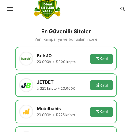
En Güvenilir Siteler
Yeni kampanya ve bonusları incele
Bets10
Katıl
20.000₺ + %300 kripto
JETBET
Katıl
%325 kripto + 20.000₺
Mobilbahis
Katıl
20.000₺ + %225 kripto