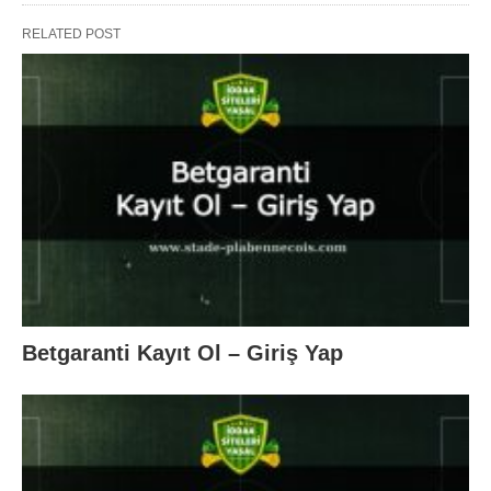
RELATED POST
Betgaranti Kayıt Ol – Giriş Yap