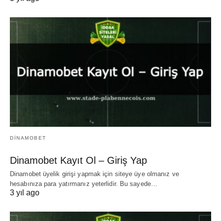
DINAMOBET
Dinamobet Kayıt Ol – Giriş Yap
Dinamobet üyelik girişi yapmak için siteye üye olmanız ve
hesabınıza para yatırmanız yeterlidir. Bu sayede…
3 yıl ago