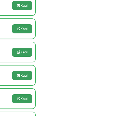
Katıl
Katıl
Katıl
Katıl
Katıl