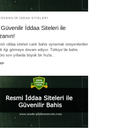
GÜVENILIR İDDAA SITELERI
Güvenilir İddaa Siteleri ile
zanın!
nslı iddaa siteleri canlı bahis oynamak isteyenlerden
k ilgi görmeye devam ediyor. Türkiye’de bahis
örü son yıllarda büyük bir hızla…
ago