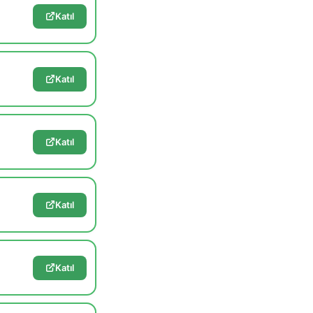
Katıl
Katıl
Katıl
Katıl
Katıl