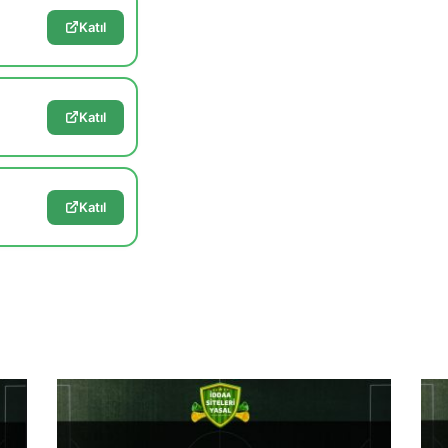
Katıl
Katıl
Katıl