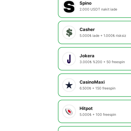
Spino
2.000 USDT nakit iade
Casher
5.000₺ iade + 1.000₺ risksiz
Jokera
3.000₺ %200 + 50 freespin
CasinoMaxi
6.500₺ + 150 freespin
Hitpot
5.000₺ + 100 freespin