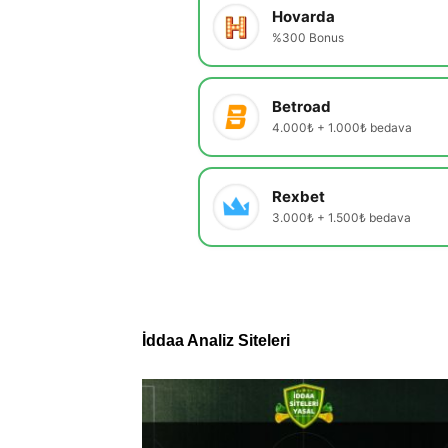
Hovarda
%300 Bonus
Betroad
4.000₺ + 1.000₺ bedava
Rexbet
3.000₺ + 1.500₺ bedava
İddaa Analiz Siteleri