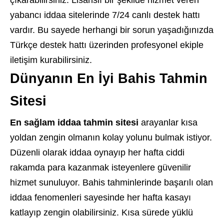
yabancı iddaa sitelerinde 7/24 canlı destek hattı
vardır. Bu sayede herhangi bir sorun yaşadığınızda
Türkçe destek hattı üzerinden profesyonel ekiple
iletişim kurabilirsiniz.
Dünyanın En İyi Bahis Tahmin
Sitesi
En sağlam iddaa tahmin sitesi
arayanlar kısa
yoldan zengin olmanın kolay yolunu bulmak istiyor.
Düzenli olarak iddaa oynayıp her hafta ciddi
rakamda para kazanmak isteyenlere güvenilir
hizmet sunuluyor. Bahis tahminlerinde başarılı olan
iddaa fenomenleri sayesinde her hafta kasayı
katlayıp zengin olabilirsiniz. Kısa sürede yüklü