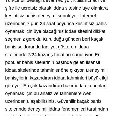
Türkçe dil desteği devam ediyor. Kullanıcı adı ve
şifre ile ücretsiz olarak iddaa sitesine üye olanlara
kesintisiz bahis deneyimi sunuluyor. İnternet
üzerinden 7 gün 24 saat boyunca kesintisiz bahis
oynamak için üye olacağınız iddaa sitesini dikkatli
seçmeniz gerekir. Kurulduğu günden beri kaçak
bahis sektöründe faaliyet gösteren iddaa
sitelerinde 7/24 kazanç fırsatları sunuluyor. En
popüler bahis sitelerinin başında gelen lisanslı
iddaa sitelerinde tahminler öne çıkıyor. Deneyimli
bahisçilerin kazandıran iddaa tahminleri büyük ilgi
görüyor. En çok kazandıran hazır iddaa kuponları
oynamak için bu analiz ve tahminlere web
üzerinden ulaşabilirsiniz. Güvenilir kaçak bahis
sitelerinde deneyimli iddaa fenomenleri tarafından