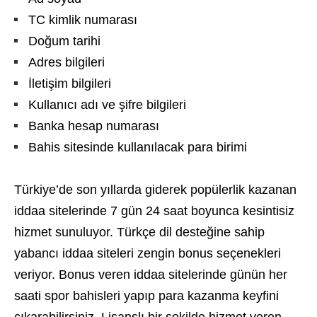
TC kimlik numarası
Doğum tarihi
Adres bilgileri
İletişim bilgileri
Kullanıcı adı ve şifre bilgileri
Banka hesap numarası
Bahis sitesinde kullanılacak para birimi
Türkiye’de son yıllarda giderek popülerlik kazanan
iddaa sitelerinde 7 gün 24 saat boyunca kesintisiz
hizmet sunuluyor. Türkçe dil desteğine sahip
yabancı iddaa siteleri zengin bonus seçenekleri
veriyor. Bonus veren iddaa sitelerinde günün her
saati spor bahisleri yapıp para kazanma keyfini
çıkarabilirsiniz. Lisanslı bir şekilde hizmet veren