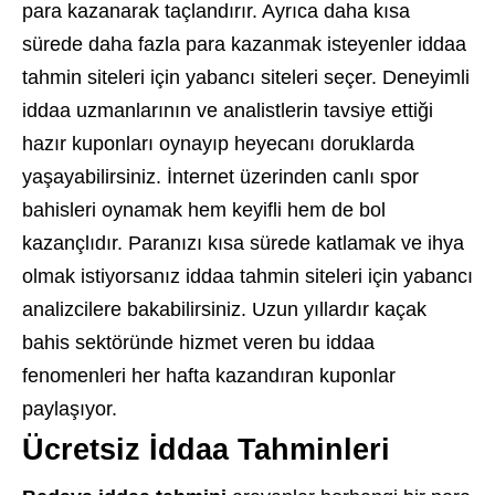
para kazanarak taçlandırır. Ayrıca daha kısa
sürede daha fazla para kazanmak isteyenler iddaa
tahmin siteleri için yabancı siteleri seçer. Deneyimli
iddaa uzmanlarının ve analistlerin tavsiye ettiği
hazır kuponları oynayıp heyecanı doruklarda
yaşayabilirsiniz. İnternet üzerinden canlı spor
bahisleri oynamak hem keyifli hem de bol
kazançlıdır. Paranızı kısa sürede katlamak ve ihya
olmak istiyorsanız iddaa tahmin siteleri için yabancı
analizcilere bakabilirsiniz. Uzun yıllardır kaçak
bahis sektöründe hizmet veren bu iddaa
fenomenleri her hafta kazandıran kuponlar
paylaşıyor.
Ücretsiz İddaa Tahminleri