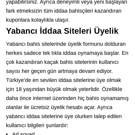
yapabilirsiniz. Ayrıca deneyimli veya yeni başlayan
fark etmeksizin tüm iddaa bahisçileri kazandıran
kuponlara kolaylıkla ulaşır.
Yabancı İddaa Siteleri Üyelik
Yabancı bahis sitelerinde üyelik formunu dolduran
herkes sadece tek tıkla iddaa oynamaya başlar. En
çok kazandıran kaçak bahis sitelerinin kullanıcı
sayısı her geçen gün artmaya devam ediyor.
Türkiye’de en sevilen iddaa sitelerine üye olmak
için 18 yaşından büyük olmak yeterlidir. Özellikle
daha önce internet üzerinden hiç bahis oynamamış
olanlar ile ücretsiz üyelik hesabı açar. Ayrıca
yabancı iddaa sitelerine üye olurken talep edilen
kullanıcı bilgileri şunlardır:
Ad soyad