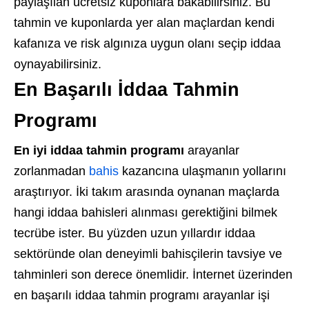
paylaşılan ücretsiz kuponlara bakabilirsiniz. Bu
tahmin ve kuponlarda yer alan maçlardan kendi
kafanıza ve risk algınıza uygun olanı seçip iddaa
oynayabilirsiniz.
En Başarılı İddaa Tahmin
Programı
En iyi iddaa tahmin programı
arayanlar
zorlanmadan
bahis
kazancına ulaşmanın yollarını
araştırıyor. İki takım arasında oynanan maçlarda
hangi iddaa bahisleri alınması gerektiğini bilmek
tecrübe ister. Bu yüzden uzun yıllardır iddaa
sektöründe olan deneyimli bahisçilerin tavsiye ve
tahminleri son derece önemlidir. İnternet üzerinden
en başarılı iddaa tahmin programı arayanlar işi