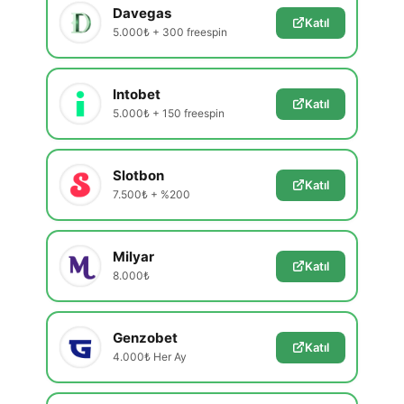
Davegas
Katıl
5.000₺ + 300 freespin
Intobet
Katıl
5.000₺ + 150 freespin
Slotbon
Katıl
7.500₺ + %200
Milyar
Katıl
8.000₺
Genzobet
Katıl
4.000₺ Her Ay