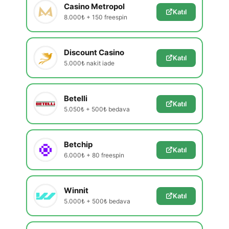
Casino Metropol
Katıl
8.000₺ + 150 freespin
Discount Casino
Katıl
5.000₺ nakit iade
Betelli
Katıl
5.050₺ + 500₺ bedava
Betchip
Katıl
6.000₺ + 80 freespin
Winnit
Katıl
5.000₺ + 500₺ bedava