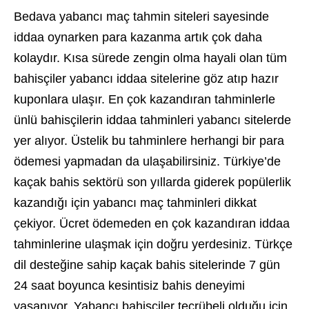
Bedava yabancı maç tahmin siteleri sayesinde
iddaa oynarken para kazanma artık çok daha
kolaydır. Kısa sürede zengin olma hayali olan tüm
bahisçiler yabancı iddaa sitelerine göz atıp hazır
kuponlara ulaşır. En çok kazandıran tahminlerle
ünlü bahisçilerin iddaa tahminleri yabancı sitelerde
yer alıyor. Üstelik bu tahminlere herhangi bir para
ödemesi yapmadan da ulaşabilirsiniz. Türkiye’de
kaçak bahis sektörü son yıllarda giderek popülerlik
kazandığı için yabancı maç tahminleri dikkat
çekiyor. Ücret ödemeden en çok kazandıran iddaa
tahminlerine ulaşmak için doğru yerdesiniz. Türkçe
dil desteğine sahip kaçak bahis sitelerinde 7 gün
24 saat boyunca kesintisiz bahis deneyimi
yaşanıyor. Yabancı bahisçiler tecrübeli olduğu için