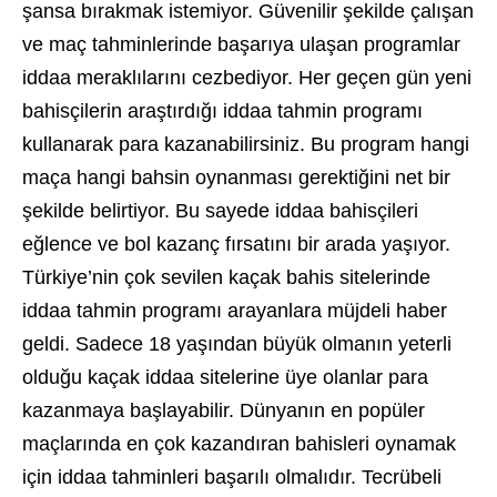
şansa bırakmak istemiyor. Güvenilir şekilde çalışan
ve maç tahminlerinde başarıya ulaşan programlar
iddaa meraklılarını cezbediyor. Her geçen gün yeni
bahisçilerin araştırdığı iddaa tahmin programı
kullanarak para kazanabilirsiniz. Bu program hangi
maça hangi bahsin oynanması gerektiğini net bir
şekilde belirtiyor. Bu sayede iddaa bahisçileri
eğlence ve bol kazanç fırsatını bir arada yaşıyor.
Türkiye’nin çok sevilen kaçak bahis sitelerinde
iddaa tahmin programı arayanlara müjdeli haber
geldi. Sadece 18 yaşından büyük olmanın yeterli
olduğu kaçak iddaa sitelerine üye olanlar para
kazanmaya başlayabilir. Dünyanın en popüler
maçlarında en çok kazandıran bahisleri oynamak
için iddaa tahminleri başarılı olmalıdır. Tecrübeli