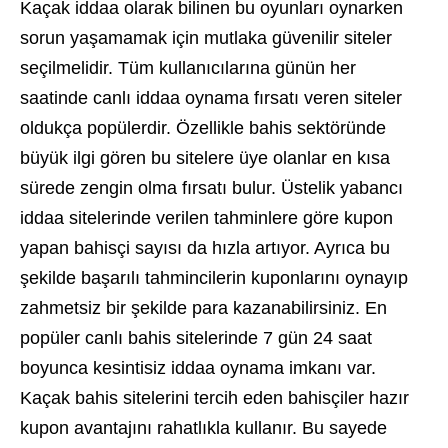
Kaçak iddaa olarak bilinen bu oyunları oynarken
sorun yaşamamak için mutlaka güvenilir siteler
seçilmelidir. Tüm kullanıcılarına günün her
saatinde canlı iddaa oynama fırsatı veren siteler
oldukça popülerdir. Özellikle bahis sektöründe
büyük ilgi gören bu sitelere üye olanlar en kısa
sürede zengin olma fırsatı bulur. Üstelik yabancı
iddaa sitelerinde verilen tahminlere göre kupon
yapan bahisçi sayısı da hızla artıyor. Ayrıca bu
şekilde başarılı tahmincilerin kuponlarını oynayıp
zahmetsiz bir şekilde para kazanabilirsiniz. En
popüler canlı bahis sitelerinde 7 gün 24 saat
boyunca kesintisiz iddaa oynama imkanı var.
Kaçak bahis sitelerini tercih eden bahisçiler hazır
kupon avantajını rahatlıkla kullanır. Bu sayede