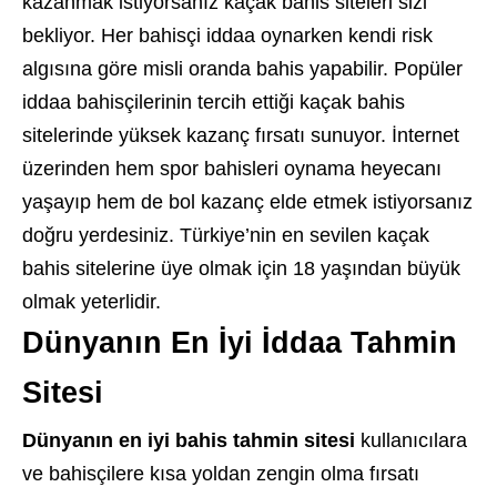
kazanmak istiyorsanız kaçak bahis siteleri sizi
bekliyor. Her bahisçi iddaa oynarken kendi risk
algısına göre misli oranda bahis yapabilir. Popüler
iddaa bahisçilerinin tercih ettiği kaçak bahis
sitelerinde yüksek kazanç fırsatı sunuyor. İnternet
üzerinden hem spor bahisleri oynama heyecanı
yaşayıp hem de bol kazanç elde etmek istiyorsanız
doğru yerdesiniz. Türkiye’nin en sevilen kaçak
bahis sitelerine üye olmak için 18 yaşından büyük
olmak yeterlidir.
Dünyanın En İyi İddaa Tahmin
Sitesi
Dünyanın en iyi bahis tahmin sitesi
kullanıcılara
ve bahisçilere kısa yoldan zengin olma fırsatı