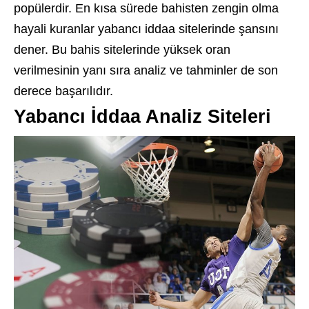
popülerdir. En kısa sürede bahisten zengin olma
hayali kuranlar yabancı iddaa sitelerinde şansını
dener. Bu bahis sitelerinde yüksek oran
verilmesinin yanı sıra analiz ve tahminler de son
derece başarılıdır.
Yabancı İddaa Analiz Siteleri