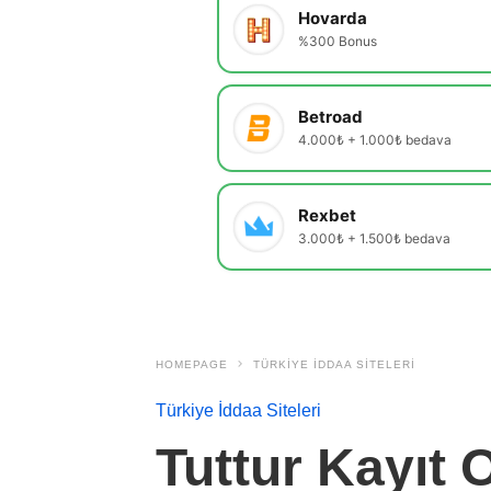
Hovarda
%300 Bonus
Betroad
4.000₺ + 1.000₺ bedava
Rexbet
3.000₺ + 1.500₺ bedava
HOMEPAGE
TÜRKIYE İDDAA SITELERI
Türkiye İddaa Siteleri
Tuttur Kayıt O