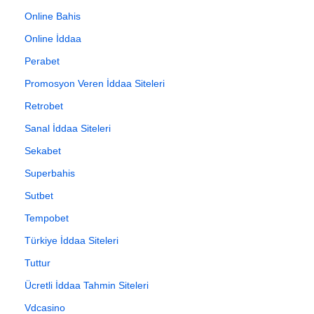
Online Bahis
Online İddaa
Perabet
Promosyon Veren İddaa Siteleri
Retrobet
Sanal İddaa Siteleri
Sekabet
Superbahis
Sutbet
Tempobet
Türkiye İddaa Siteleri
Tuttur
Ücretli İddaa Tahmin Siteleri
Vdcasino