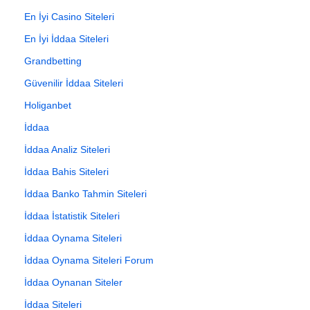
En İyi Casino Siteleri
En İyi İddaa Siteleri
Grandbetting
Güvenilir İddaa Siteleri
Holiganbet
İddaa
İddaa Analiz Siteleri
İddaa Bahis Siteleri
İddaa Banko Tahmin Siteleri
İddaa İstatistik Siteleri
İddaa Oynama Siteleri
İddaa Oynama Siteleri Forum
İddaa Oynanan Siteler
İddaa Siteleri