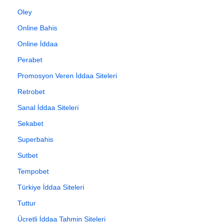
Oley
Online Bahis
Online İddaa
Perabet
Promosyon Veren İddaa Siteleri
Retrobet
Sanal İddaa Siteleri
Sekabet
Superbahis
Sutbet
Tempobet
Türkiye İddaa Siteleri
Tuttur
Ücretli İddaa Tahmin Siteleri