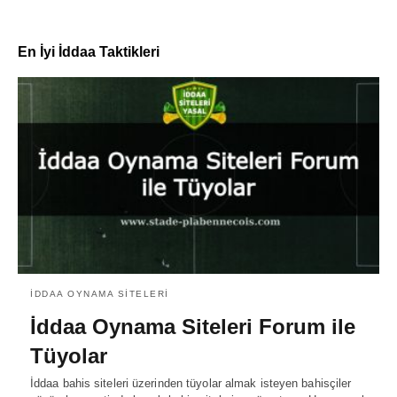
En İyi İddaa Taktikleri
İDDAA OYNAMA SITELERI
İddaa Oynama Siteleri Forum ile
Tüyolar
İddaa bahis siteleri üzerinden tüyolar almak isteyen bahisçiler