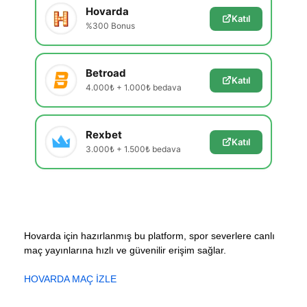
Hovarda
Katıl
%300 Bonus
Betroad
Katıl
4.000₺ + 1.000₺ bedava
Rexbet
Katıl
3.000₺ + 1.500₺ bedava
Hovarda için hazırlanmış bu platform, spor severlere canlı
maç yayınlarına hızlı ve güvenilir erişim sağlar.
HOVARDA MAÇ İZLE