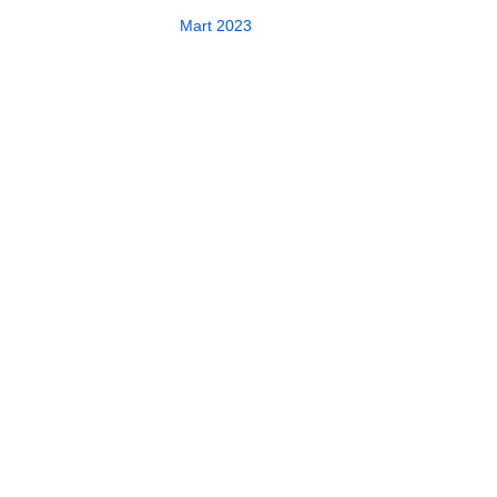
Mart 2023