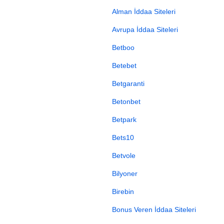
Alman İddaa Siteleri
Avrupa İddaa Siteleri
Betboo
Betebet
Betgaranti
Betonbet
Betpark
Bets10
Betvole
Bilyoner
Birebin
Bonus Veren İddaa Siteleri