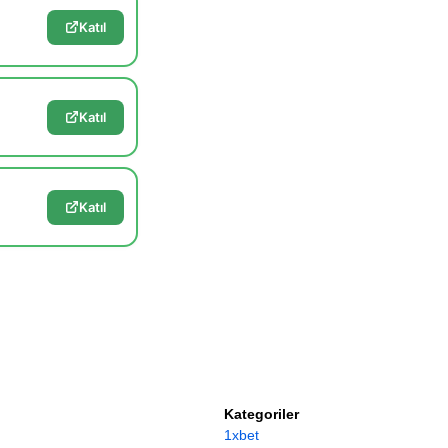
Katıl
Katıl
Katıl
Kategoriler
1xbet