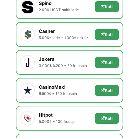
Spino
Katıl
2.000 USDT nakit iade
Casher
Katıl
5.000₺ iade + 1.000₺ risksiz
Jokera
Katıl
3.000₺ %200 + 50 freespin
CasinoMaxi
Katıl
6.500₺ + 150 freespin
Hitpot
Katıl
5.000₺ + 100 freespin