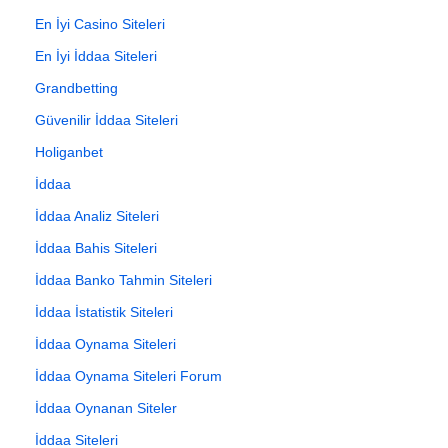
En İyi Casino Siteleri
En İyi İddaa Siteleri
Grandbetting
Güvenilir İddaa Siteleri
Holiganbet
İddaa
İddaa Analiz Siteleri
İddaa Bahis Siteleri
İddaa Banko Tahmin Siteleri
İddaa İstatistik Siteleri
İddaa Oynama Siteleri
İddaa Oynama Siteleri Forum
İddaa Oynanan Siteler
İddaa Siteleri