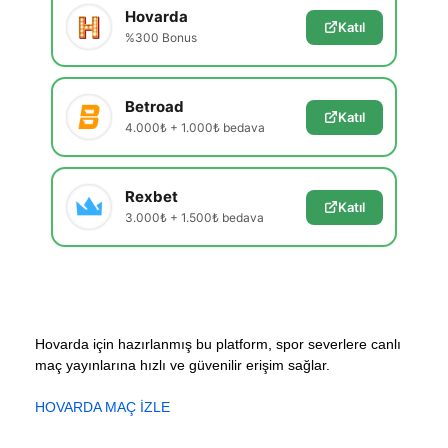
Hovarda
Katıl
%300 Bonus
Betroad
Katıl
4.000₺ + 1.000₺ bedava
Rexbet
Katıl
3.000₺ + 1.500₺ bedava
Hovarda için hazırlanmış bu platform, spor severlere canlı
maç yayınlarına hızlı ve güvenilir erişim sağlar.
HOVARDA MAÇ İZLE