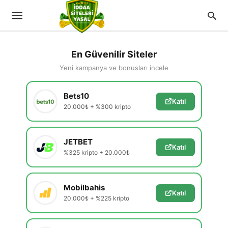
En Güvenilir Siteler
Yeni kampanya ve bonusları incele
Bets10
Katıl
20.000₺ + %300 kripto
JETBET
Katıl
%325 kripto + 20.000₺
Mobilbahis
Katıl
20.000₺ + %225 kripto