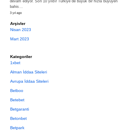
devam ediyor. Son 10 yıldır Türkiye’de büyük bir hızla büyüyen
bahis…
3 yıl ago
Arşivler
Nisan 2023
Mart 2023
Kategoriler
1xbet
Alman İddaa Siteleri
Avrupa İddaa Siteleri
Betboo
Betebet
Betgaranti
Betonbet
Betpark