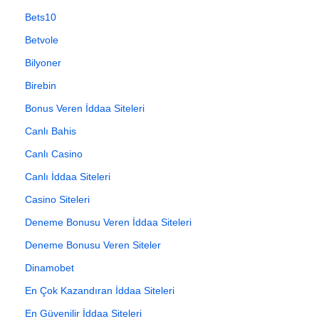
Bets10
Betvole
Bilyoner
Birebin
Bonus Veren İddaa Siteleri
Canlı Bahis
Canlı Casino
Canlı İddaa Siteleri
Casino Siteleri
Deneme Bonusu Veren İddaa Siteleri
Deneme Bonusu Veren Siteler
Dinamobet
En Çok Kazandıran İddaa Siteleri
En Güvenilir İddaa Siteleri