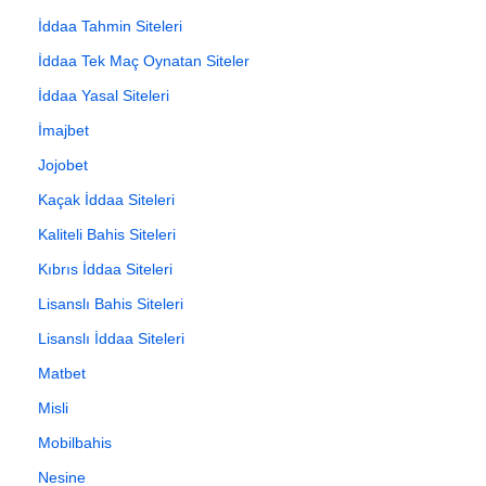
İddaa Tahmin Siteleri
İddaa Tek Maç Oynatan Siteler
İddaa Yasal Siteleri
İmajbet
Jojobet
Kaçak İddaa Siteleri
Kaliteli Bahis Siteleri
Kıbrıs İddaa Siteleri
Lisanslı Bahis Siteleri
Lisanslı İddaa Siteleri
Matbet
Misli
Mobilbahis
Nesine