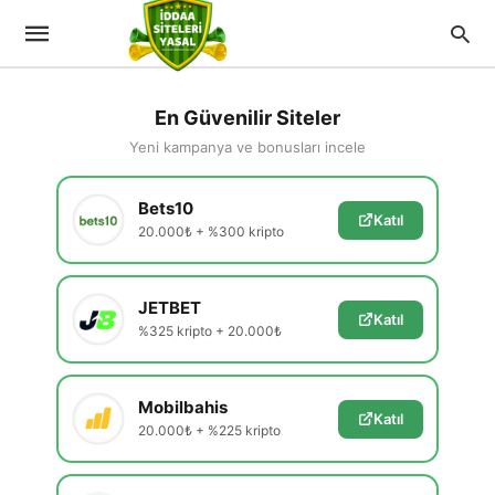
En Güvenilir Siteler
Yeni kampanya ve bonusları incele
Bets10
Katıl
20.000₺ + %300 kripto
JETBET
Katıl
%325 kripto + 20.000₺
Mobilbahis
Katıl
20.000₺ + %225 kripto