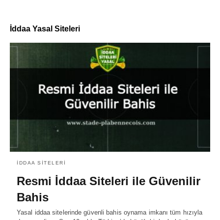
İddaa Yasal Siteleri
İDDAA SITELERI
Resmi İddaa Siteleri ile Güvenilir
Bahis
Yasal iddaa sitelerinde güvenli bahis oynama imkanı tüm hızıyla