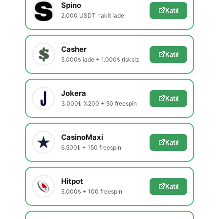
Spino
Katıl
2.000 USDT nakit iade
Casher
Katıl
5.000₺ iade + 1.000₺ risksiz
Jokera
Katıl
3.000₺ %200 + 50 freespin
CasinoMaxi
Katıl
6.500₺ + 150 freespin
Hitpot
Katıl
5.000₺ + 100 freespin