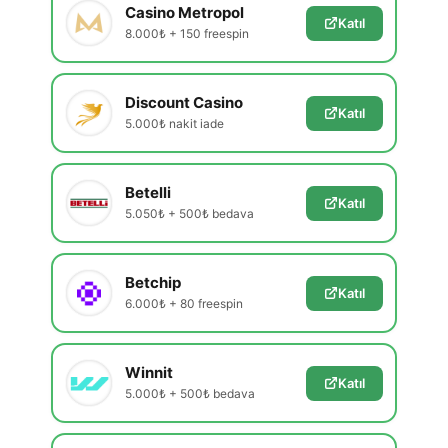
Casino Metropol
Katıl
8.000₺ + 150 freespin
Discount Casino
Katıl
5.000₺ nakit iade
Betelli
Katıl
5.050₺ + 500₺ bedava
Betchip
Katıl
6.000₺ + 80 freespin
Winnit
Katıl
5.000₺ + 500₺ bedava