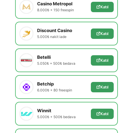
Casino Metropol
Katıl
8.000₺ + 150 freespin
Discount Casino
Katıl
5.000₺ nakit iade
Betelli
Katıl
5.050₺ + 500₺ bedava
Betchip
Katıl
6.000₺ + 80 freespin
Winnit
Katıl
5.000₺ + 500₺ bedava