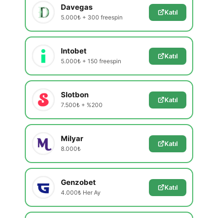
Davegas
Katıl
5.000₺ + 300 freespin
Intobet
Katıl
5.000₺ + 150 freespin
Slotbon
Katıl
7.500₺ + %200
Milyar
Katıl
8.000₺
Genzobet
Katıl
4.000₺ Her Ay