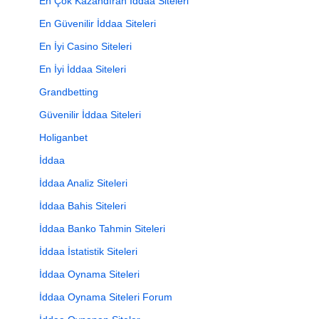
En Çok Kazandıran İddaa Siteleri
En Güvenilir İddaa Siteleri
En İyi Casino Siteleri
En İyi İddaa Siteleri
Grandbetting
Güvenilir İddaa Siteleri
Holiganbet
İddaa
İddaa Analiz Siteleri
İddaa Bahis Siteleri
İddaa Banko Tahmin Siteleri
İddaa İstatistik Siteleri
İddaa Oynama Siteleri
İddaa Oynama Siteleri Forum