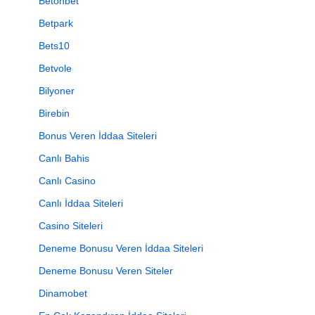
Betonbet
Betpark
Bets10
Betvole
Bilyoner
Birebin
Bonus Veren İddaa Siteleri
Canlı Bahis
Canlı Casino
Canlı İddaa Siteleri
Casino Siteleri
Deneme Bonusu Veren İddaa Siteleri
Deneme Bonusu Veren Siteler
Dinamobet