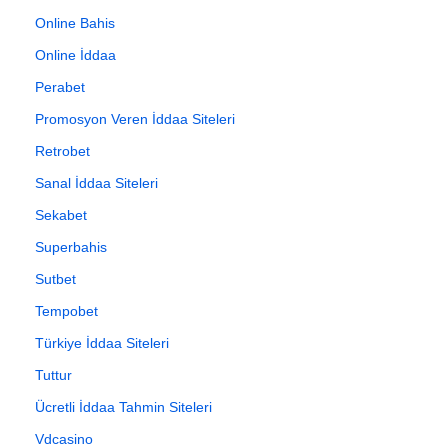
Online Bahis
Online İddaa
Perabet
Promosyon Veren İddaa Siteleri
Retrobet
Sanal İddaa Siteleri
Sekabet
Superbahis
Sutbet
Tempobet
Türkiye İddaa Siteleri
Tuttur
Ücretli İddaa Tahmin Siteleri
Vdcasino