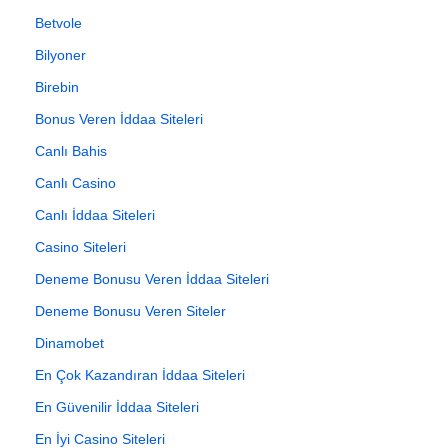
Betvole
Bilyoner
Birebin
Bonus Veren İddaa Siteleri
Canlı Bahis
Canlı Casino
Canlı İddaa Siteleri
Casino Siteleri
Deneme Bonusu Veren İddaa Siteleri
Deneme Bonusu Veren Siteler
Dinamobet
En Çok Kazandıran İddaa Siteleri
En Güvenilir İddaa Siteleri
En İyi Casino Siteleri