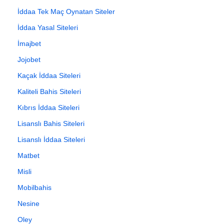
İddaa Tek Maç Oynatan Siteler
İddaa Yasal Siteleri
İmajbet
Jojobet
Kaçak İddaa Siteleri
Kaliteli Bahis Siteleri
Kıbrıs İddaa Siteleri
Lisanslı Bahis Siteleri
Lisanslı İddaa Siteleri
Matbet
Misli
Mobilbahis
Nesine
Oley