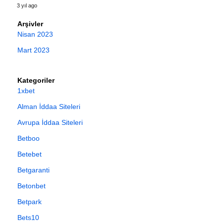
3 yıl ago
Arşivler
Nisan 2023
Mart 2023
Kategoriler
1xbet
Alman İddaa Siteleri
Avrupa İddaa Siteleri
Betboo
Betebet
Betgaranti
Betonbet
Betpark
Bets10