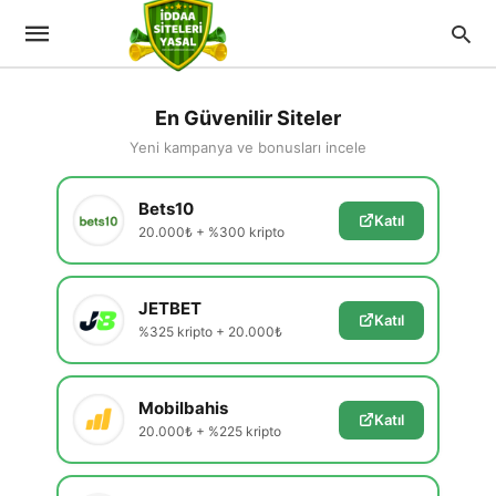
En Güvenilir Siteler
Yeni kampanya ve bonusları incele
Bets10
Katıl
20.000₺ + %300 kripto
JETBET
Katıl
%325 kripto + 20.000₺
Mobilbahis
Katıl
20.000₺ + %225 kripto