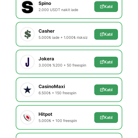
Spino
Katıl
2.000 USDT nakit iade
Casher
Katıl
5.000₺ iade + 1.000₺ risksiz
Jokera
Katıl
3.000₺ %200 + 50 freespin
CasinoMaxi
Katıl
6.500₺ + 150 freespin
Hitpot
Katıl
5.000₺ + 100 freespin