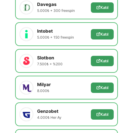
Davegas
Katıl
5.000₺ + 300 freespin
Intobet
Katıl
5.000₺ + 150 freespin
Slotbon
Katıl
7.500₺ + %200
Milyar
Katıl
8.000₺
Genzobet
Katıl
4.000₺ Her Ay