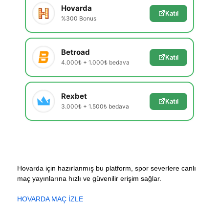
Hovarda
Katıl
%300 Bonus
Betroad
Katıl
4.000₺ + 1.000₺ bedava
Rexbet
Katıl
3.000₺ + 1.500₺ bedava
Hovarda için hazırlanmış bu platform, spor severlere canlı
maç yayınlarına hızlı ve güvenilir erişim sağlar.
HOVARDA MAÇ İZLE