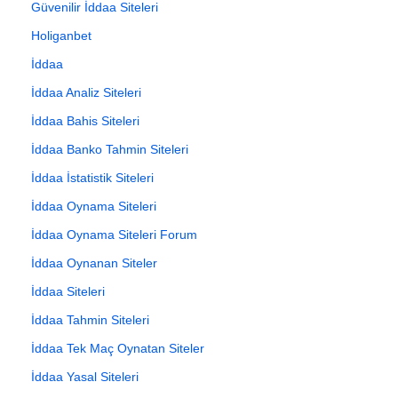
Güvenilir İddaa Siteleri
Holiganbet
İddaa
İddaa Analiz Siteleri
İddaa Bahis Siteleri
İddaa Banko Tahmin Siteleri
İddaa İstatistik Siteleri
İddaa Oynama Siteleri
İddaa Oynama Siteleri Forum
İddaa Oynanan Siteler
İddaa Siteleri
İddaa Tahmin Siteleri
İddaa Tek Maç Oynatan Siteler
İddaa Yasal Siteleri