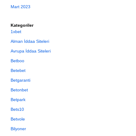
Mart 2023
Kategoriler
1xbet
Alman İddaa Siteleri
Avrupa İddaa Siteleri
Betboo
Betebet
Betgaranti
Betonbet
Betpark
Bets10
Betvole
Bilyoner