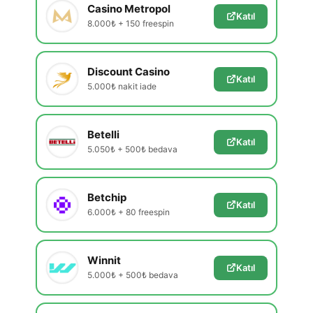
Casino Metropol
Katıl
8.000₺ + 150 freespin
Discount Casino
Katıl
5.000₺ nakit iade
Betelli
Katıl
5.050₺ + 500₺ bedava
Betchip
Katıl
6.000₺ + 80 freespin
Winnit
Katıl
5.000₺ + 500₺ bedava