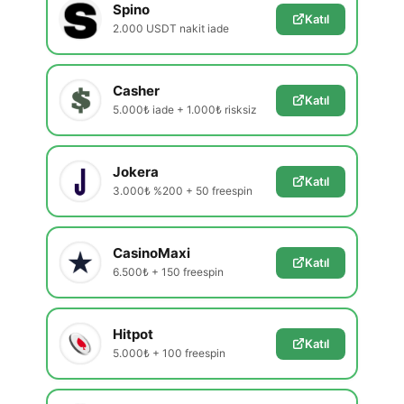
Spino
Katıl
2.000 USDT nakit iade
Casher
Katıl
5.000₺ iade + 1.000₺ risksiz
Jokera
Katıl
3.000₺ %200 + 50 freespin
CasinoMaxi
Katıl
6.500₺ + 150 freespin
Hitpot
Katıl
5.000₺ + 100 freespin