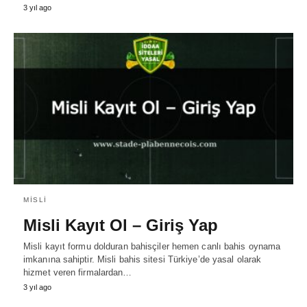
3 yıl ago
MISLI
Misli Kayıt Ol – Giriş Yap
Misli kayıt formu dolduran bahisçiler hemen canlı bahis oynama
imkanına sahiptir. Misli bahis sitesi Türkiye’de yasal olarak
hizmet veren firmalardan…
3 yıl ago