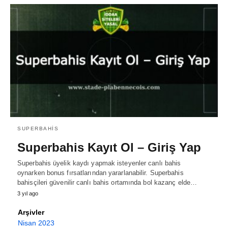
SUPERBAHIS
Superbahis Kayıt Ol – Giriş Yap
Superbahis üyelik kaydı yapmak isteyenler canlı bahis
oynarken bonus fırsatlarından yararlanabilir. Superbahis
bahisçileri güvenilir canlı bahis ortamında bol kazanç elde…
3 yıl ago
Arşivler
Nisan 2023