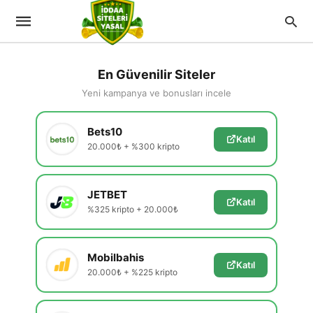
En Güvenilir Siteler
Yeni kampanya ve bonusları incele
Bets10
Katıl
20.000₺ + %300 kripto
JETBET
Katıl
%325 kripto + 20.000₺
Mobilbahis
Katıl
20.000₺ + %225 kripto