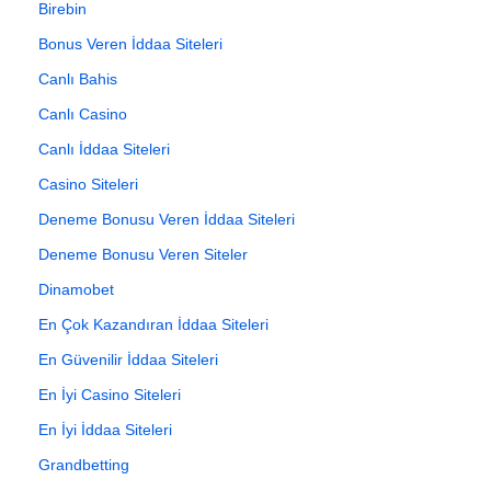
Birebin
Bonus Veren İddaa Siteleri
Canlı Bahis
Canlı Casino
Canlı İddaa Siteleri
Casino Siteleri
Deneme Bonusu Veren İddaa Siteleri
Deneme Bonusu Veren Siteler
Dinamobet
En Çok Kazandıran İddaa Siteleri
En Güvenilir İddaa Siteleri
En İyi Casino Siteleri
En İyi İddaa Siteleri
Grandbetting